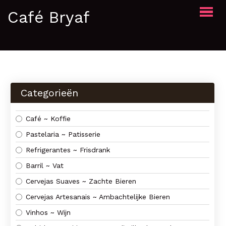
Café Bryaf
Menu
Over ons
Contact
Categorieën
KAART BEKIJKEN
Café ~ Koffie
Pastelaria ~ Patisserie
Refrigerantes ~ Frisdrank
Barril ~ Vat
Cervejas Suaves ~ Zachte Bieren
Cervejas Artesanais ~ Ambachtelijke Bieren
Vinhos ~ Wijn