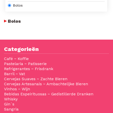
Bolos
Bolos
Categorieën
Café ~ Koffie
Pastelaria ~ Patisserie
Refrigerantes ~ Frisdrank
Barril ~ Vat
Cervejas Suaves ~ Zachte Bieren
Cervejas Artesanais ~ Ambachtelijke Bieren
Vinhos ~ Wijn
Bebidas Espeirituosas ~ Gedistillerde Dranken
Whisky
Gin`s
Sangria